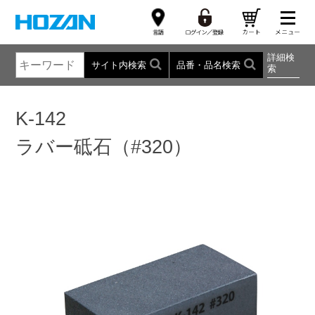
詳細検
サイト内検索
品番・品名検索
索
K-142
ラバー砥石（#320）