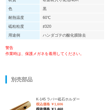
色
黒
耐熱温度
60℃
砥粒粒度
♯320
用途例
ハンダゴテの酸化膜除去
警告
作業時は、保護メガネを着用してください。
別売部品
K-145
ラバー砥石ホルダー
税込価格 ￥1,606
税抜価格 ￥1,460