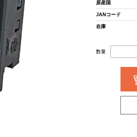
原産国
JANコード
在庫
数量