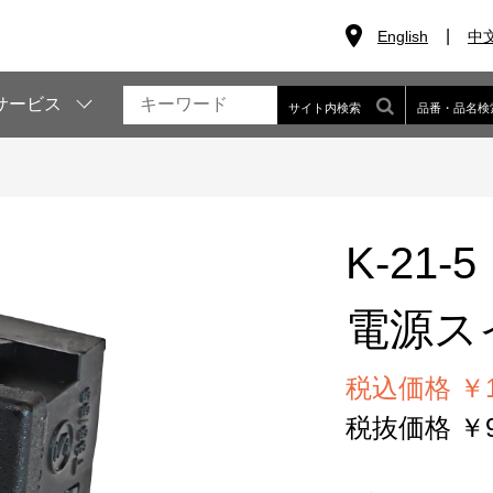
English
中
サービス
サイト内検索
品番・品名検
K-21-5
電源ス
税込価格 ￥1
税抜価格 ￥9