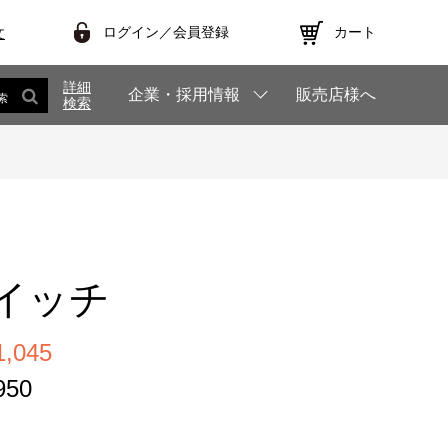
ログイン／会員登録
カート
文
詳細
企業・採用情報
販売店様へ
索
検索
イッチ
,045
50