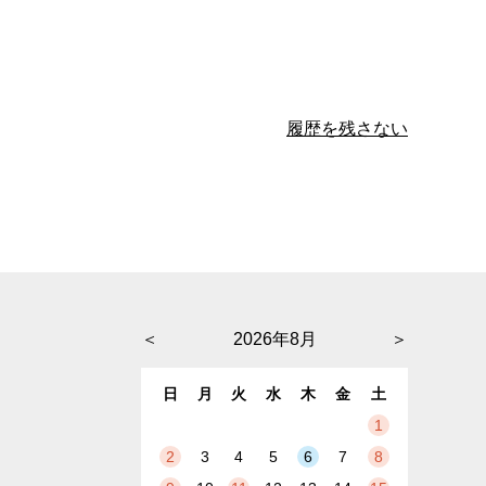
履歴を残さない
＜
2026年8月
＞
日
月
火
水
木
金
土
1
2
3
4
5
6
7
8