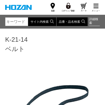
詳細検
サイト内検索
品番・品名検索
索
K-21-14
ベルト