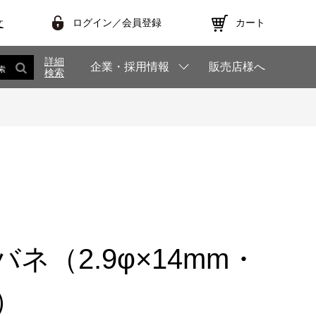
ログイン／会員登録
カート
文
詳細
企業・採用情報
販売店様へ
索
検索
ネ（2.9φ×14mm・
）