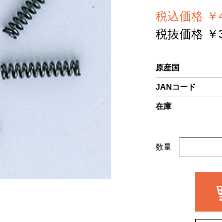
税込価格 ￥4
税抜価格 ￥3
原産国
JANコード
在庫
数量