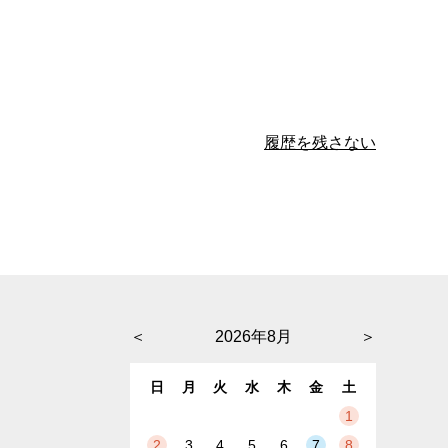
履歴を残さない
＜
2026年8月
＞
日
月
火
水
木
金
土
1
2
3
4
5
6
7
8