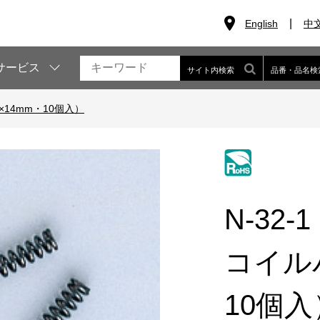
English
中
サービス
サイト内検索
品番・品名検
×14mm・10個入）
N-32-1
コイルバ
10個入