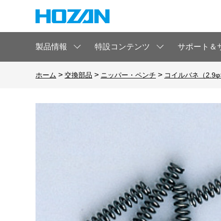
製品情報
特設コンテンツ
サポート＆
>
>
>
ホーム
交換部品
ニッパー・ペンチ
コイルバネ（2.9φ