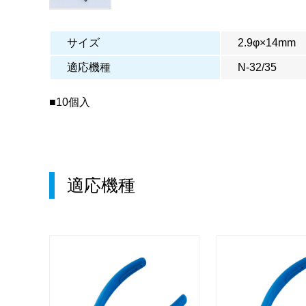
サイズ
2.9φ×14mm
適応機種
N-32/35
■10個入
適応機種