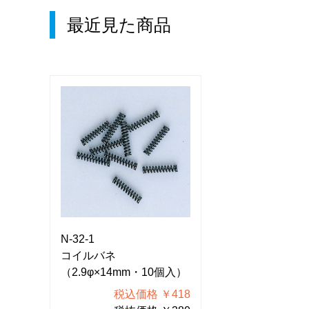
最近見た商品
N-32-1
N-32-1
コイルバネ
コイルバネ
個入）
（2.9φ×14mm・10個入）
（2.9φ×14mm
418
税込価格 ￥418
税込価