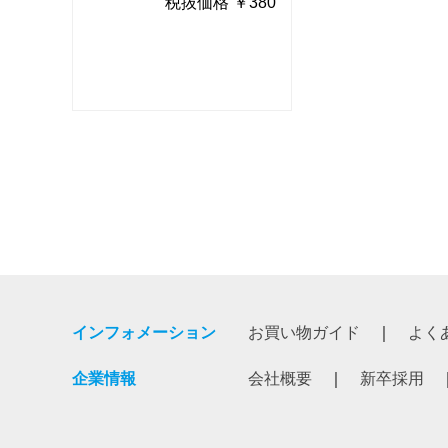
380
税抜価格 ￥380
税抜価
インフォメーション
お買い物ガイド
よく
企業情報
会社概要
新卒採用