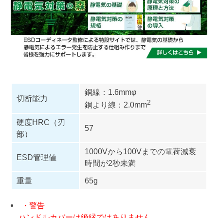
銅線：1.6mmφ
切断能力
2
銅より線：2.0mm
硬度HRC（刃
57
部）
1000Vから100Vまでの電荷減衰
ESD管理値
時間が2秒未満
重量
65g
・警告
ハンドルカバーは絶縁ではありません。