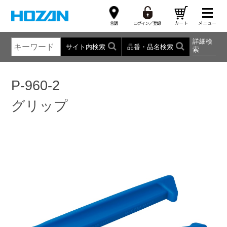
詳細検
サイト内検索
品番・品名検索
索
P-960-2
グリップ