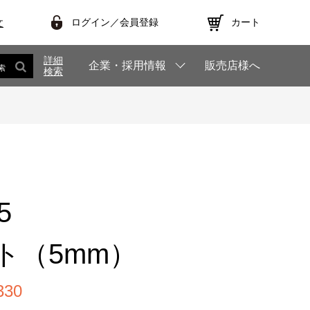
ログイン／会員登録
カート
文
詳細
企業・採用情報
販売店様へ
索
検索
5
ト（5mm）
30