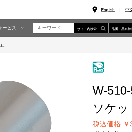
English
中
サービス
サイト内検索
品番・品名検
m）
W-510-
ソケッ
税込価格 ￥3