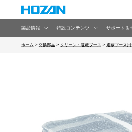
製品情報
特設コンテンツ
サポート＆
>
>
>
ホーム
交換部品
クリーン・遮蔽ブース
遮蔽ブース用