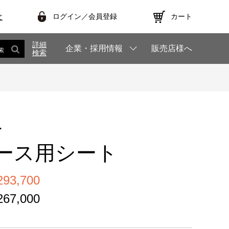
ログイン／会員登録
カート
文
詳細
企業・採用情報
販売店様へ
索
検索
1
ース用シート
3,700
7,000