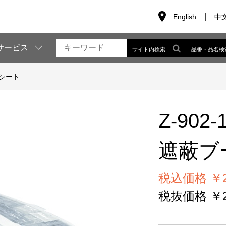
English
中
サービス
サイト内検索
品番・品名検
シート
Z-902-
遮蔽ブ
税込価格 ￥29
税抜価格 ￥26