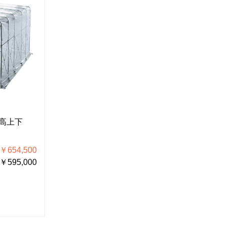
Z-902
Z-902-A
高上下
遮蔽ブース
遮蔽ブー
型）
税込価格 ￥594,000
654,500
税抜価格 ￥540,000
税込
595,000
税抜