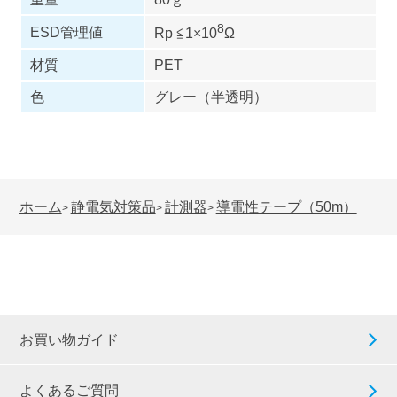
8
ESD管理値
Rp ≦1×10
Ω
材質
PET
色
グレー（半透明）
ホーム
静電気対策品
計測器
導電性テープ（50m）
>
>
>
お買い物ガイド
よくあるご質問