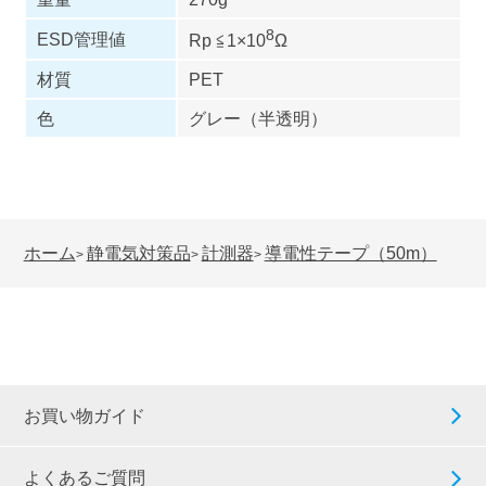
8
ESD管理値
Rp ≦1×10
Ω
材質
PET
色
グレー（半透明）
ホーム
静電気対策品
計測器
導電性テープ（50m）
>
>
>
お買い物ガイド
よくあるご質問