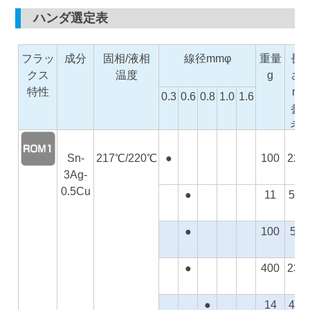
ハンダ選定表
フラッ
成分
固相/液相
線径mmφ
重量
長
クス
温度
g
さ
特性
m
0.3
0.6
0.8
1.0
1.6
参
考
Sn-
217℃/220℃
●
100
225
3Ag-
0.5Cu
●
11
5.6
●
100
56
●
400
232
●
14
4.2