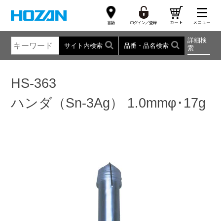
詳細検
サイト内検索
品番・品名検索
索
HS-363
ハンダ（Sn-3Ag） 1.0mmφ･17g