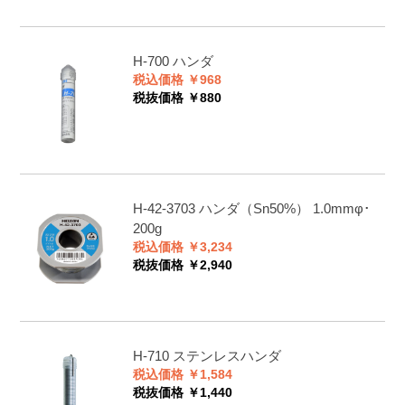
●
400
235
H-700
ハンダ
●
130
税込価格 ￥968
税抜価格 ￥880
●
100
20
●
400
83
H-42-3703
ハンダ（Sn50%） 1.0mmφ･
200g
Sn-
227℃/227℃
●
100
190
税込価格 ￥3,234
0.7Cu
税抜価格 ￥2,940
●
48
●
17
H-710
ステンレスハンダ
税込価格 ￥1,584
税抜価格 ￥1,440
Sn60-
183℃/190℃
●
100
200