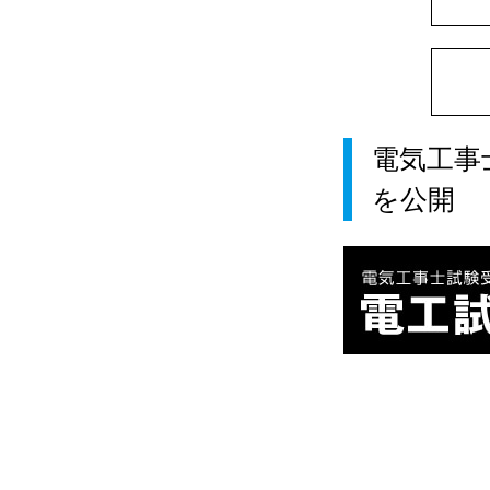
電気工事
を公開