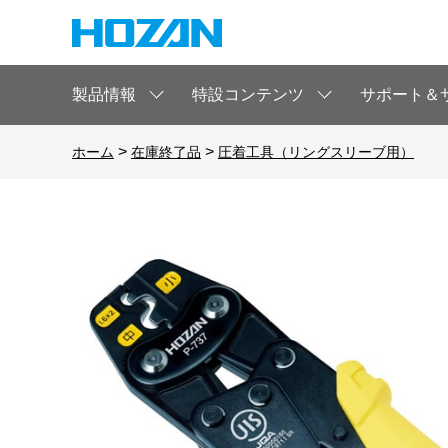
製品情報
特設コンテンツ
サポート＆
>
>
ホーム
在庫終了品
圧着工具（リングスリーブ用）