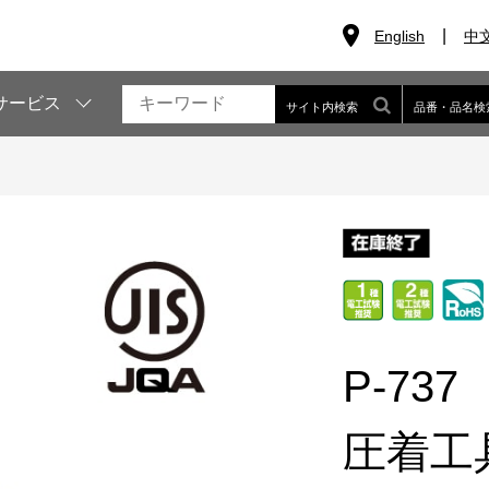
English
中
サービス
サイト内検索
品番・品名検
P-737
圧着工