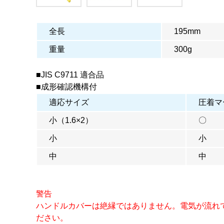
全長
195mm
重量
300g
■JIS C9711 適合品
■成形確認機構付
適応サイズ
圧着マ
小（1.6×2）
〇
小
小
中
中
警告
ハンドルカバーは絶縁ではありません。電気が流れ
ださい。