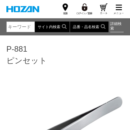
詳細検
サイト内検索
品番・品名検索
索
P-881
ピンセット