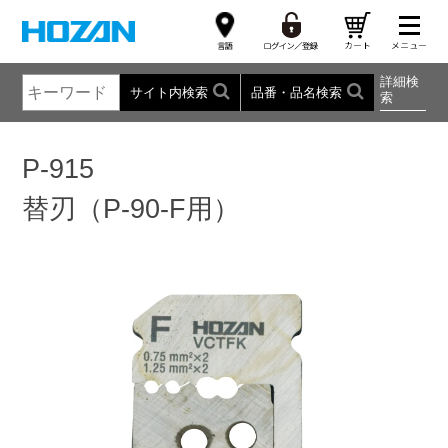
詳細検
サイト内検索
品番・品名検索
索
P-915
替刃（P-90-F用）