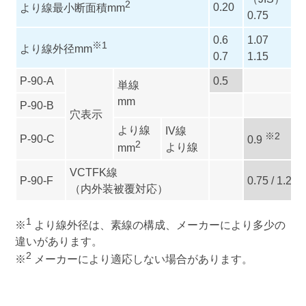
2
0.20
より線最小断面積mm
0.75
0.6
1.07
※1
より線外径mm
0.7
1.15
P-90-A
0.5
単線
mm
P-90-B
穴表示
より線
IV線
※2
P-90-C
0.9
2
より線
mm
VCTFK線
P-90-F
0.75 / 1.25
（内外装被覆対応）
1
※
より線外径は、素線の構成、メーカーにより多少の
違いがあります。
2
※
メーカーにより適応しない場合があります。