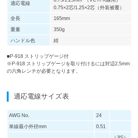
適応電線
0.75×2芯/1.25×2芯（外装被覆）
全長
165mm
重量
350g
ハンドル色
紺
■P-918 ストリップゲージ付
※P-918 ストリップゲージを取り付けるには対辺2.5mm
の六角レンチが必要となります。
適応電線サイズ表
AWG No.
24
単線最小外径mm
0.51
（JIS）