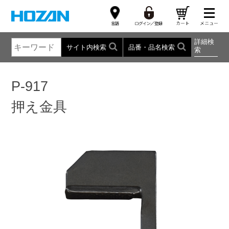
詳細検
サイト内検索
品番・品名検索
索
P-917
押え金具