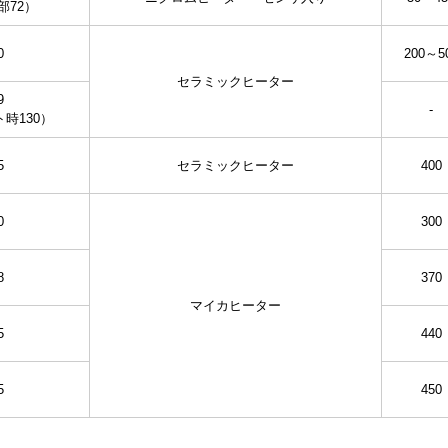
部72）
0
200～5
セラミックヒーター
9
-
時130）
5
セラミックヒーター
400
0
300
8
370
マイカヒーター
5
440
5
450