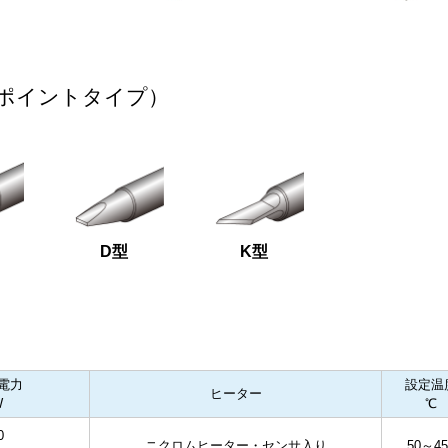
ポイントタイプ）
D型
K型
電力
設定温
ヒーター
W
℃
0
ニクロムヒーター・センサ入り
50～45