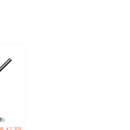
H-271-230
H-272
用）
ヒーター（H-270-230用）
ビット（H
 ￥1,309
税込価格 ￥1,738