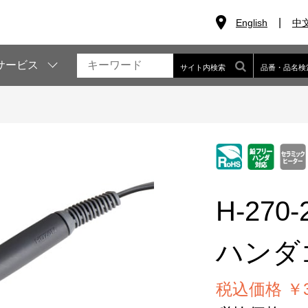
English
中
サービス
サイト内検索
品番・品名検
H-270-
ハンダ
税込価格 ￥3