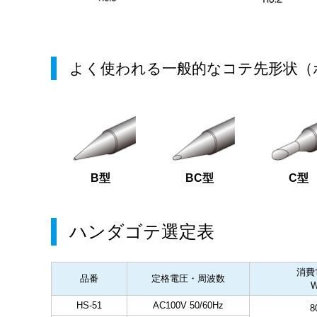
よく使われる一般的なコテ先形状（
B型
BC型
C型
ハンダゴテ選定表
消費
品番
定格電圧・周波数
HS-51
AC100V 50/60Hz
8