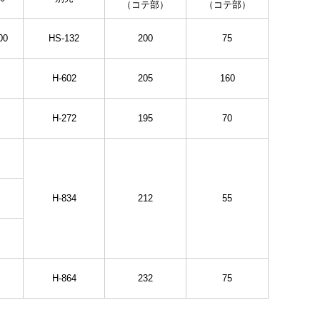
（コテ部）
（コテ部）
00
HS-132
200
75
H-602
205
160
H-272
195
70
H-834
212
55
H-864
232
75