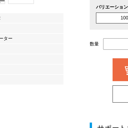
バリエーション
z
10
ーター
数量