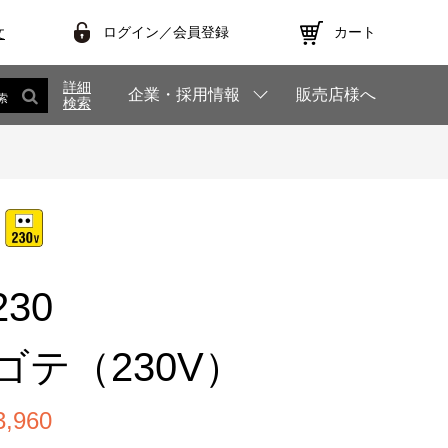
ログイン／会員登録
カート
文
詳細
企業・採用情報
販売店様へ
索
検索
230
ゴテ（230V）
,960