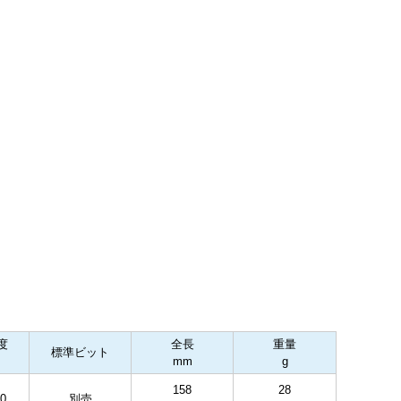
度
全長
重量
標準ビット
mm
g
158
28
0
別売