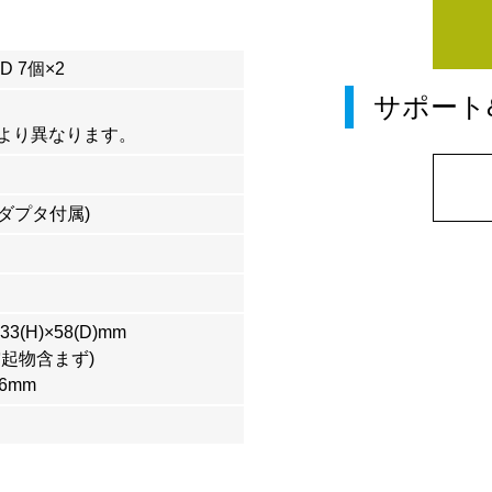
 7個×2
サポート
より異なります。
アダプタ付属)
3(H)×58(D)mm
突起物含まず)
6mm