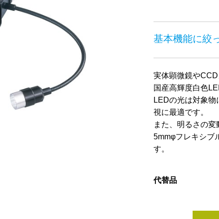
基本機能に絞
実体顕微鏡やCC
国産高輝度白色LE
LEDの光は対象
視に最適です。
また、明るさの変
5mmφフレキシ
す。
代替品