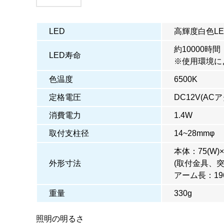
LED
高輝度白色LED
約10000時間
LED寿命
※使用環境に
色温度
6500K
定格電圧
DC12V(AC
消費電力
1.4W
取付支柱径
14~28mmφ
本体：75(W)×3
外形寸法
(取付金具、
アーム長：19
重量
330g
照明の明るさ