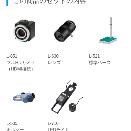
この商品のセットの内容
L-851
L-630
L-521
フルHDカメラ
レンズ
標準ベース
（HDMI接続）
L-509
L-716
ホルダー
LEDライト