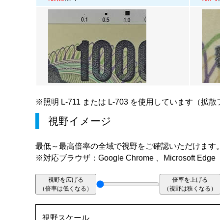
※照明
L-711
または
L-703
を使用しています（拡散
視野イメージ
最低～最高倍率の全域で視野をご確認いただけます
※対応ブラウザ：Google Chrome 、Microsoft Edge
視野を広げる
倍率を上げる
（倍率は低くなる）
（視野は狭くなる）
視野スケール