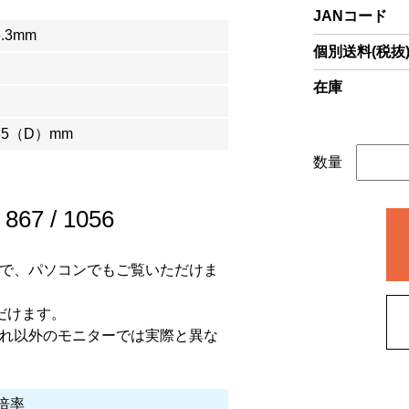
JANコード
3.3mm
個別送料(税抜
在庫
85（D）mm
数量
/
867
/
1056
ので、パソコンでもご覧いただけま
だけます。
それ以外のモニターでは実際と異な
倍率