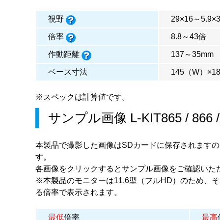
視野
29×16～5.9×
倍率
8.8～43倍
作動距離
137～35mm
ベース寸法
145（W）×1
※スペックは計算値です。
サンプル画像
L-KIT865
/
866
本製品で撮影した画像はSDカードに保存されます
す。
各画像をクリックするとサンプル画像をご確認いた
※本製品のモニターは11.6型（フルHD）のため、
る倍率で表示されます。
最低
倍率
最高