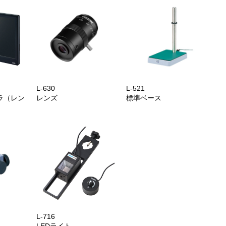
L-630
L-521
ラ（レン
レンズ
標準ベース
L-716