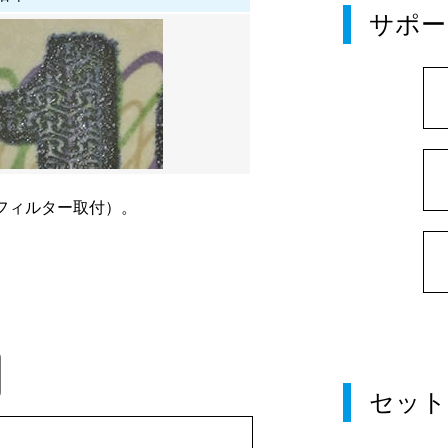
サポー
フィルター取付）。
。
セット