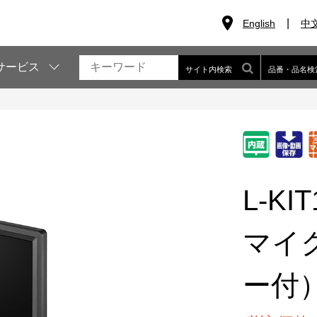
English
中
サービス
サイト内検索
品番・品名検
L-KIT
マイ
ー付