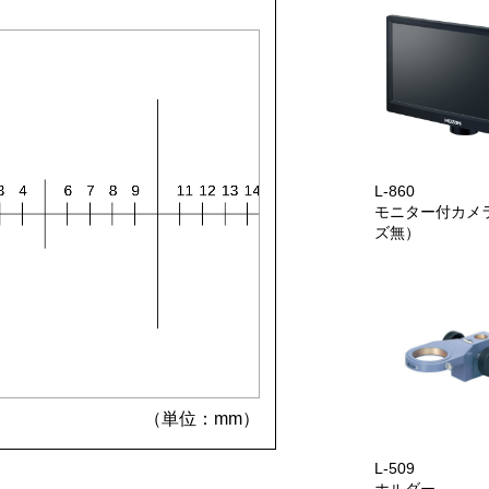
L-860
モニター付カメ
ズ無）
（単位：mm）
L-509