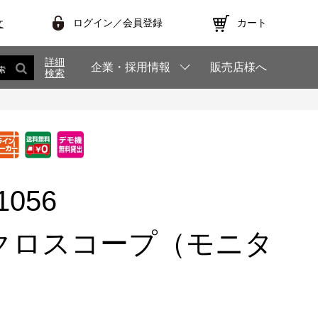
ログイン／会員登録
カート
文
詳細
企業・採用情報
販売店様へ
索
検索
1056
クロスコープ（モニタ
）