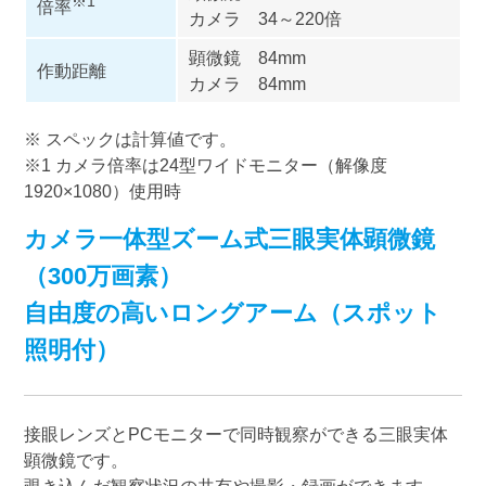
※1
倍率
カメラ 34～220倍
顕微鏡 84mm
作動距離
カメラ 84mm
※ スペックは計算値です。
※1 カメラ倍率は24型ワイドモニター（解像度
1920×1080）使用時
カメラ一体型ズーム式三眼実体顕微鏡
（300万画素）
自由度の高いロングアーム（スポット
照明付）
接眼レンズとPCモニターで同時観察ができる三眼実体
顕微鏡です。