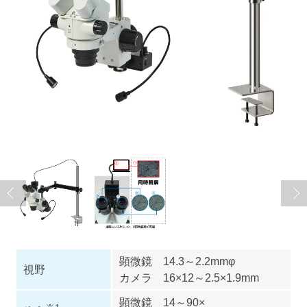
顕微鏡 14.3～2.2mmφ
視野
カメラ 16×12～2.5×1.9mm
顕微鏡 14～90×