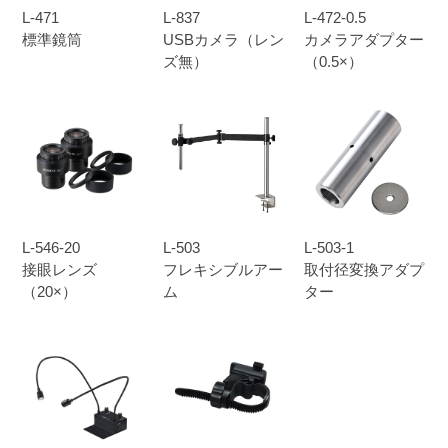
L-471
L-837
L-472-0.5
標準鏡筒
USBカメラ（レン
カメラアダプター
ズ無）
（0.5×）
L-546-20
L-503
L-503-1
接眼レンズ
フレキシブルアー
取付径変換アダプ
（20×）
ム
ター