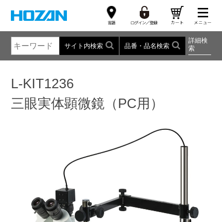
詳細検
サイト内検索
品番・品名検索
索
L-KIT1236
三眼実体顕微鏡（PC用）