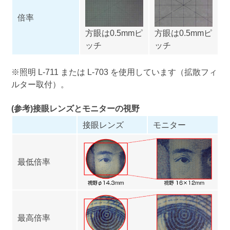
倍率
方眼は0.5mmピ
方眼は0.5mmピ
ッチ
ッチ
※照明
L-711
または
L-703
を使用しています（拡散フィ
ルター取付）。
(参考)接眼レンズとモニターの視野
接眼レンズ
モニター
最低倍率
最高倍率