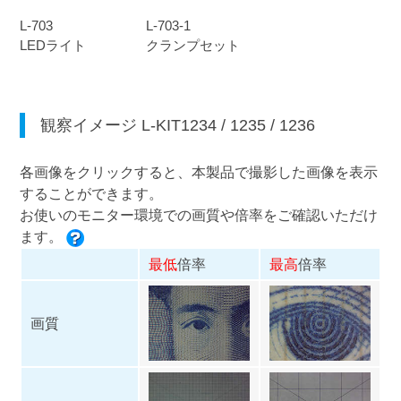
L-703
L-703-1
LEDライト
クランプセット
観察イメージ
L-KIT1234
/
1235
/
1236
各画像をクリックすると、本製品で撮影した画像を表示
することができます。
お使いのモニター環境での画質や倍率をご確認いただけ
ます。
最低
倍率
最高
倍率
画質