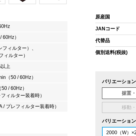
原産国
60Hz
JANコード
 / 60Hz）
代替品
インフィルター）、
個別送料(税抜)
フィルター）
7%以上
 min（50 / 60Hz）
バリエーション
s（50 / 60Hz）
据置
 プレフィルター装着時）
EPA / プレフィルター装着時）
移動
バリエーション
2000（W）×