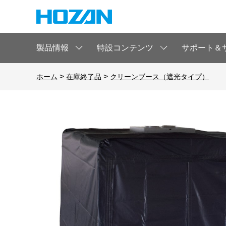
製品情報
特設コンテンツ
サポート＆
>
>
ホーム
在庫終了品
クリーンブース（遮光タイプ）