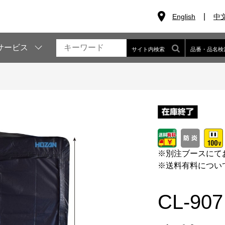
English
中
サービス
サイト内検索
品番・品名検
※
別注ブースにて
※
送料有料につい
CL-907