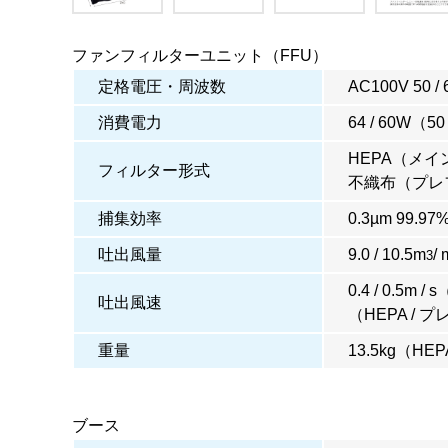
ファンフィルターユニット（FFU）
定格電圧・周波数
AC100V 50 / 
消費電力
64 / 60W（50
HEPA（メ
フィルター形式
不織布（プレ
捕集効率
0.3µm 99.9
吐出風量
9.0 / 10.5m
/
3
0.4 / 0.5m / 
吐出風速
（HEPA /
重量
13.5kg（H
ブース