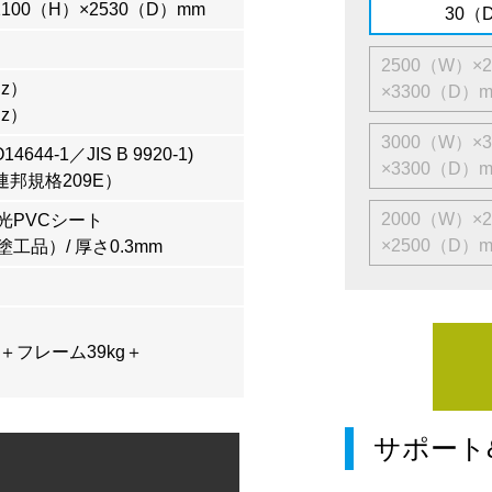
2100（H）×2530（D）mm
30（
2500（W）×
Hz）
×3300（D）
Hz）
3000（W）×
4644-1／JIS B 9920-1)
×3300（D）
連邦規格209E）
2000（W）×
光PVCシート
×2500（D）
工品）/ 厚さ0.3mm
g＋フレーム39kg＋
サポート