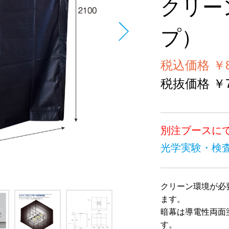
クリー
プ）
税込価格 ￥87
税抜価格 ￥79
別注ブースに
光学実験・検
クリーン環境が必
ます。
暗幕は導電性両面
す。