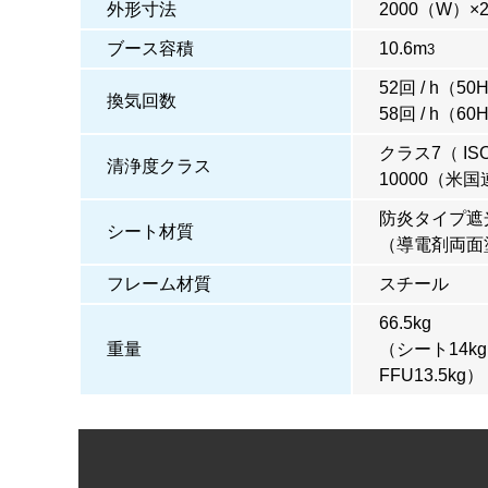
外形寸法
2000（W）×
ブース容積
10.6m
3
52回 / h（50
換気回数
58回 / h（60
クラス7（ ISO1
清浄度クラス
10000（米国
防炎タイプ遮
シート材質
（導電剤両面塗
フレーム材質
スチール
66.5kg
重量
（シート14k
FFU13.5kg）