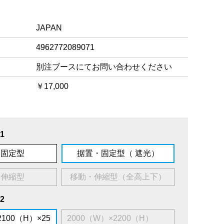
JAPAN
4962772089071
別注ブースにてお問い合わせください
￥17,000
1
・固定型
据置・固定型（ 遮光）
・伸縮型
移動・伸縮型（全高上下）
2
2100（H）×25
2000（W）×2200（H）