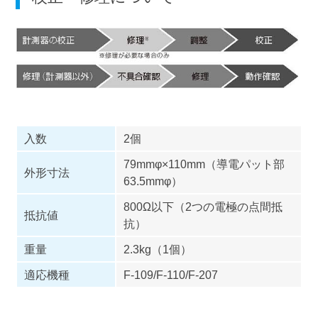
入数
2個
79mmφ×110mm（導電パット部
外形寸法
63.5mmφ）
800Ω以下（2つの電極の点間抵
抵抗値
抗）
重量
2.3kg（1個）
適応機種
F-109/F-110/F-207