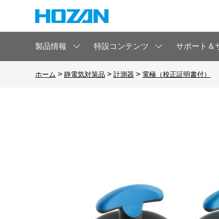
製品情報
特設コンテンツ
サポート＆
>
>
>
ホーム
静電気対策品
計測器
電極（校正証明書付）