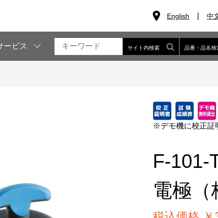
English
中
サービス
サイト内検索
品番・品名検
※デモ機に校正証
F-101-
電極（
税込価格 ￥35