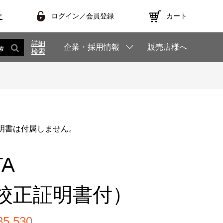
ログイン／会員登録
カート
文
詳細
企業・採用情報
販売店様へ
索
検索
明書は付属しません。
TA
校正証明書付）
,530