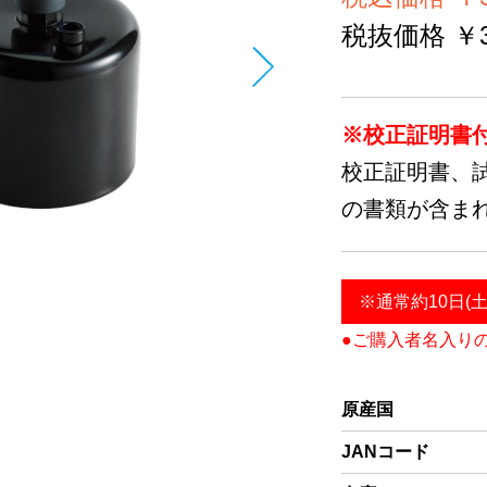
税抜価格 ￥32
※校正証明書
校正証明書、
の書類が含ま
※通常約10日(
●ご購入者名入り
原産国
JANコード