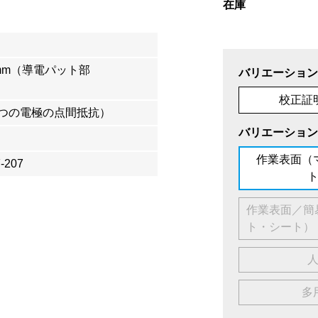
在庫
10mm（導電パット部
バリエーション
校正証
2つの電極の点間抵抗）
バリエーション
作業表面（
F-207
作業表面／簡
ト・シート）
多