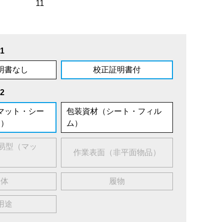
11
1
明書なし
校正証明書付
2
マット・シー
包装資材（シート・フィル
ト）
ム）
易型（マッ
作業表面（非平面物品）
人体
履物
用途