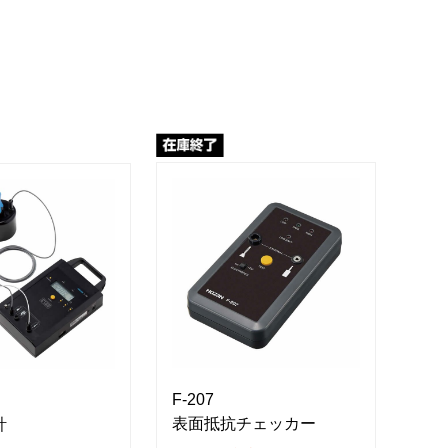
F-207
F-1
表面抵抗チェッカー
計
校