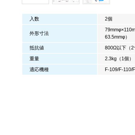
入数
2個
79mmφ×1
外形寸法
63.5mmφ）
抵抗値
800Ω以下（
重量
2.3kg（1個）
適応機種
F-109/F-110/