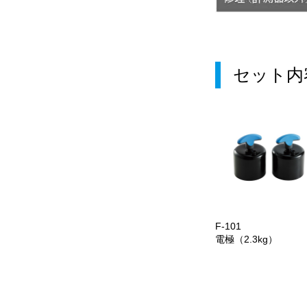
セット内
F-101
電極（2.3kg）