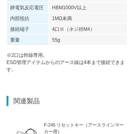
静電気反応電圧
HBM1000V以上
内部抵抗
1MΩ未満
接続端子
4口※（ネジ径M4）
重量
55g
※2口は幹線専用。
ESD管理アイテムからのアース線は4本まで接続できま
す。
関連製品
F-245
リセットキー（アースラインマー
カー用）