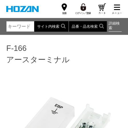
詳細検
サイト内検索
品番・品名検索
索
F-166
アースターミナル