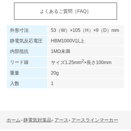
よくあるご質問［FAQ］
外形寸法
53（W）×105（H）×9（D）mm
静電気反応電圧
HBM1000V以上
内部抵抗
1MΩ未満
2
リード線
サイズ1.25mm
×長さ100mm
重量
20g
入数
1
ホーム
静電気対策品
アース
アースラインマーカー
>
>
>