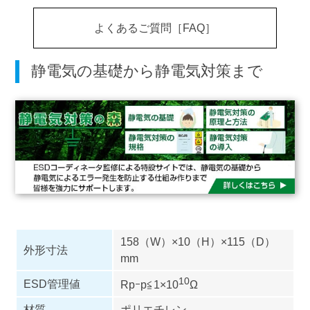
よくあるご質問［FAQ］
静電気の基礎から静電気対策まで
158（W）×10（H）×115（D）
外形寸法
mm
10
ESD管理値
Rpｰp≦1×10
Ω
材質
ポリエチレン