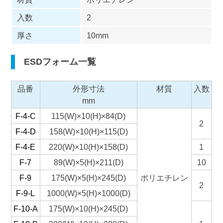
入数
2
厚さ
10mm
ESDフォーム一覧
品番
外形寸法
材質
入数
mm
F-4-C
115(W)×10(H)×84(D)
2
F-4-D
158(W)×10(H)×115(D)
F-4-E
220(W)×10(H)×158(D)
1
F-7
89(W)×5(H)×211(D)
10
F-9
175(W)×5(H)×245(D)
ポリエチレン
2
F-9-L
1000(W)×5(H)×1000(D)
F-10-A
175(W)×10(H)×245(D)