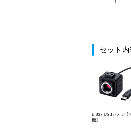
セット内
L-837 USBカメラ【
機】