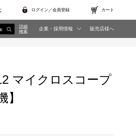
ログイン／会員登録
カート
文
詳細
企業・採用情報
販売店様へ
索
検索
T712 マイクロスコープ
機】