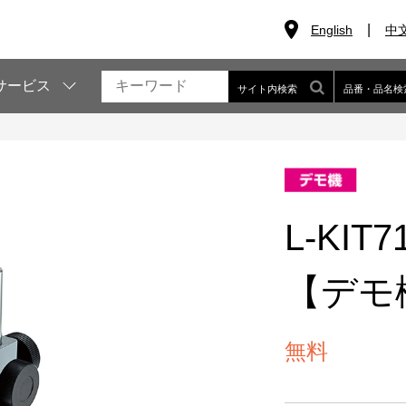
English
中
サービス
サイト内検索
品番・品名検
L-KI
【デモ
無料