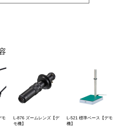
容
デモ
L-876 ズームレンズ【デ
L-521 標準ベース【デモ
モ機】
機】