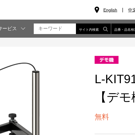
English
中
サービス
サイト内検索
品番・品名検
L-KI
【デモ
無料