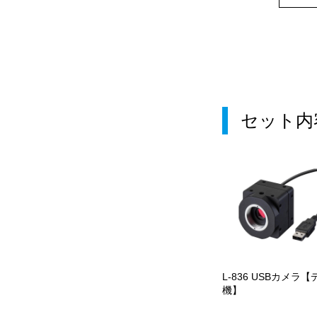
セット内
L-836 USBカメラ【
機】