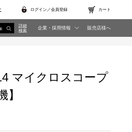
ログイン／会員登録
カート
文
詳細
企業・採用情報
販売店様へ
索
検索
T914 マイクロスコープ
機】