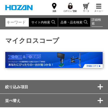
詳細検
サイト内検索
品番・品名検索
索
マイクロスコープ
絞り込み項目
並べ替え