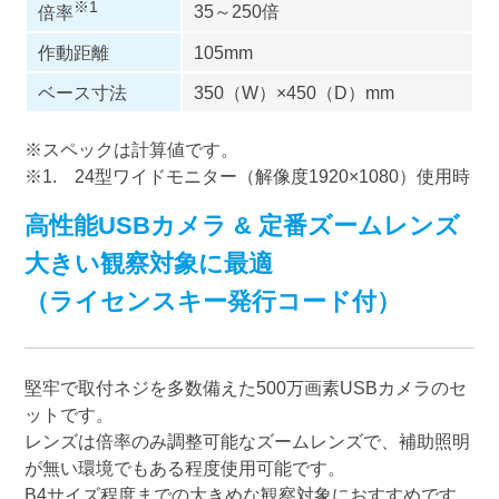
※1
35～250倍
倍率
作動距離
105mm
ベース寸法
350（W）×450（D）mm
※スペックは計算値です。
※1. 24型ワイドモニター（解像度1920×1080）使用時
高性能USBカメラ & 定番ズームレンズ
大きい観察対象に最適
（ライセンスキー発行コード付）
堅牢で取付ネジを多数備えた500万画素USBカメラのセ
ットです。
レンズは倍率のみ調整可能なズームレンズで、補助照明
が無い環境でもある程度使用可能です。
B4サイズ程度までの大きめな観察対象におすすめです。