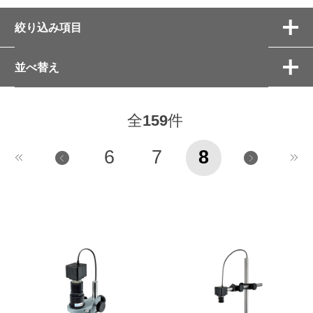
絞り込み項目
並べ替え
全
159
件
6
7
8