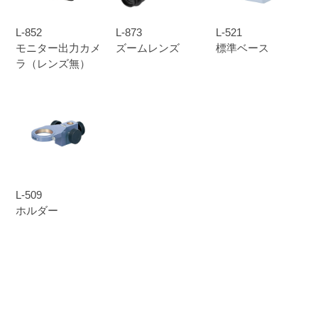
L-852
L-873
L-521
モニター出力カメ
ズームレンズ
標準ベース
ラ（レンズ無）
L-509
ホルダー