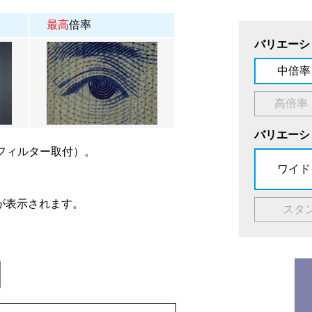
最高
倍率
バリエーシ
中倍率
高倍率（
バリエーシ
フィルター取付）。
ワイド
が表示されます。
スタ