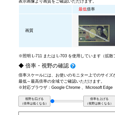
表示画像より画質をご確認いただけます。
最低
倍率
画質
※照明
L-711
または
L-703
を使用しています（拡散
◆ 倍率・視野の確認
倍率スケールには、お使いのモニター上でのサイズ
最低～最高倍率の全域でご確認いただけます。
※対応ブラウザ：Google Chrome 、Microsoft Edge
視野を広げる
倍率を上げる
（倍率は低くなる）
（視野は狭くなる）