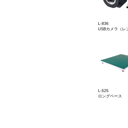
L-836
USBカメラ（レ
L-525
ロングベース