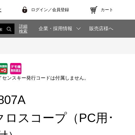
ログイン／会員登録
カート
文
詳細
企業・採用情報
販売店様へ
索
検索
イセンスキー発行コードは付属しません。
T807A
クロスコープ（PC用･