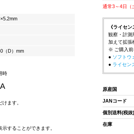
通常3～4日
9×5.2mm
《ライセン
観察・計測
加えて拡張
※ ご購入
50（D）mm
●
ソフトウェ
●
ライセンス
用時
8A
原産国
JANコード
だけます。
個別送料(税抜
在庫
表示することができます。