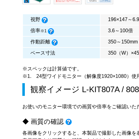
視野
196×147～6.
倍率
3.6～100倍
※1
作動距離
350～150mm
ベース寸法
350（W）×4
※スペックは計算値です。
※1. 24型ワイドモニター（解像度1920×1080）使
観察イメージ
L-KIT807A
/
80
お使いのモニター環境での画質や倍率をご確認いた
◆ 画質の確認
各画像をクリックすると、本製品で撮影した画像を