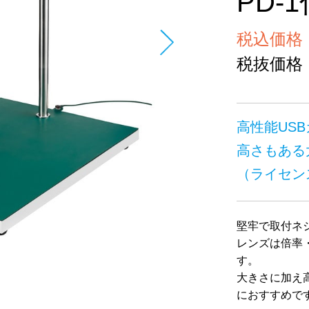
PD-
税込価格 ￥
税抜価格 ￥
高性能US
高さもある
（ライセン
堅牢で取付ネジ
レンズは倍率
す。
大きさに加え
におすすめで