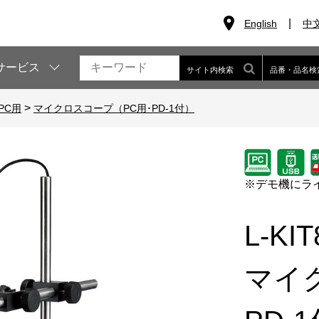
English
中
サービス
サイト内検索
品番・品名検
>
PC用
マイクロスコープ（PC用･PD-1付）
※デモ機にラ
L-KI
マイ