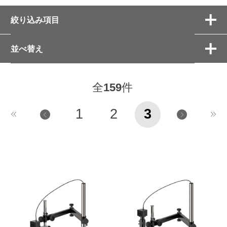
絞り込み項目
並べ替え
全
159
件
1
2
3