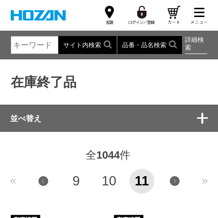
詳細検
サイト内検索
品番・品名検索
索
在庫終了品
並べ替え
全
1044
件
9
10
11