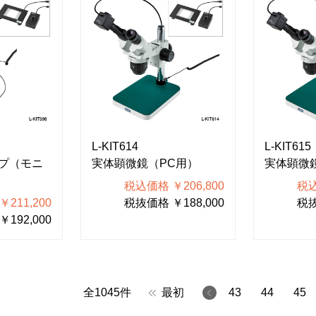
L-KIT614
L-KIT615
プ（モニ
実体顕微鏡（PC用）
実体顕微
税込価格 ￥206,800
税込
211,200
税抜価格 ￥188,000
税抜
192,000
全
1045
件
最初
43
44
45