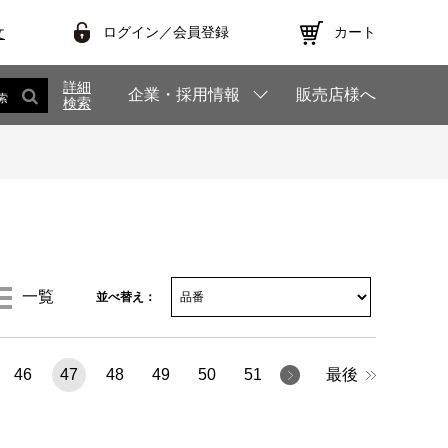
ログイン／会員登録
カート
文
詳細
企業・採用情報
販売店様へ
索
検索
一覧
並べ替え：
46
47
48
49
50
51
最後