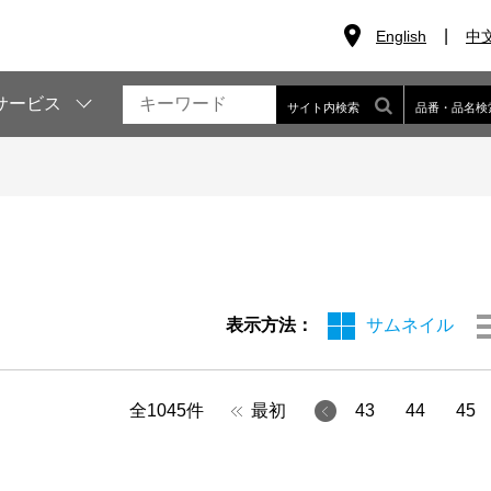
English
中
サービス
サイト内検索
品番・品名検
表示方法：
サムネイル
全
1045
件
最初
43
44
45