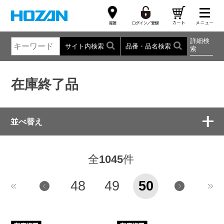
詳細検
サイト内検索
品番・品名検索
索
在庫終了品
並べ替え
全
1045
件
48
49
50