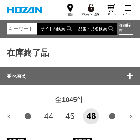
詳細検
サイト内検索
品番・品名検索
索
在庫終了品
並べ替え
全
1045
件
44
45
46