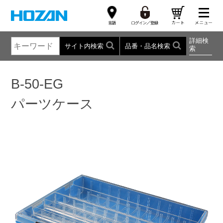
詳細検
サイト内検索
品番・品名検索
索
B-50-EG
パーツケース