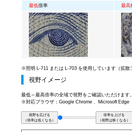
最低
倍率
最高
※照明
L-711
または
L-703
を使用しています（拡散
視野イメージ
最低～最高倍率の全域で視野をご確認いただけます
※対応ブラウザ：Google Chrome 、Microsoft Edge
視野を広げる
倍率を上げる
（倍率は低くなる）
（視野は狭くなる）