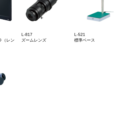
L-817
L-521
ラ（レン
ズームレンズ
標準ベース