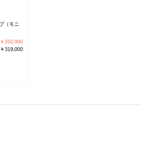
L-KIT646
L-KIT647
プ（モニ
マイクロスコープ（モニ
マイクロ
ター付）
ター付）
350,900
税込価格 ￥346,500
税込
319,000
税抜価格 ￥315,000
税抜