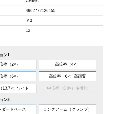
CHINA
4962772126455
)
￥0
12
ョン1
倍率（2×）
高倍率（4×）
倍率（6×）
高倍率（6×）高画質
13.7×）ワイド
中倍率（0.8×）多機能
ョン2
ンダードベース
ロングアーム（クランプ）