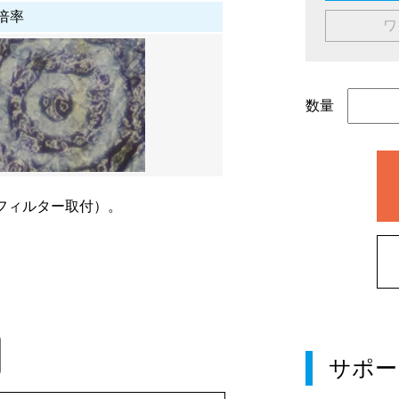
倍率
ワ
数量
フィルター取付）。
。
サポー