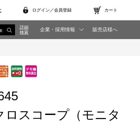
ログイン／会員登録
カート
文
詳細
企業・採用情報
販売店様へ
索
検索
645
クロスコープ（モニタ
）