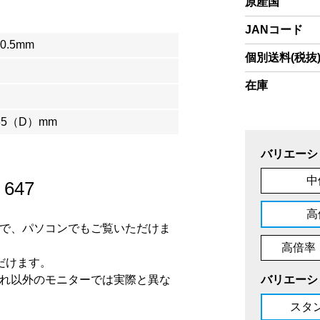
原産国
JANコード
×0.5mm
個別送料(税抜
在庫
85（D）mm
バリエーシ
中
/
647
高
ので、パソコンでもご覧いただけま
高倍率（
だけます。
それ以外のモニターでは実際と異な
バリエーシ
スタ