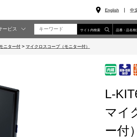
English
中
サービス
サイト内検索
品番・品名検
>
モニター付
マイクロスコープ（モニター付）
L-KIT
マイ
ー付