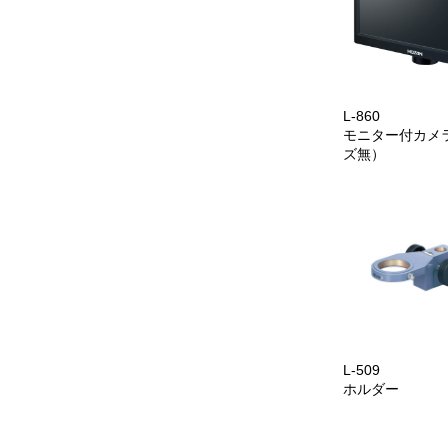
L-860
モニター付カメ
ズ無）
L-509
ホルダー