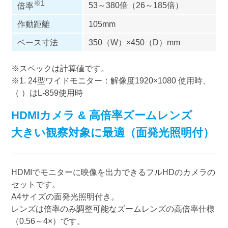
※1
53～380倍（26～185倍）
倍率
作動距離
105mm
ベース寸法
350（W）×450（D）mm
※スペックは計算値です。
※1. 24型ワイドモニター：解像度1920×1080 使用時、
（ ）はL-859使用時
HDMIカメラ & 高倍率ズームレンズ
大きい観察対象に最適（面発光照明付）
HDMIでモニターに映像を出力できるフルHDのカメラの
セットです。
A4サイズの面発光照明付き。
レンズは倍率のみ調整可能なズームレンズの高倍率仕様
（0.56～4×）です。