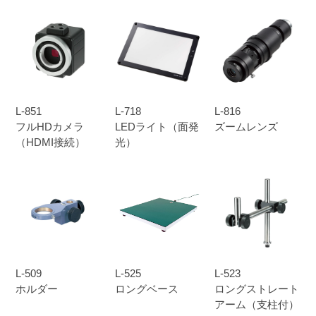
L-851
L-718
L-816
フルHDカメラ
LEDライト（面発
ズームレンズ
（HDMI接続）
光）
L-509
L-525
L-523
ホルダー
ロングベース
ロングストレート
アーム（支柱付）