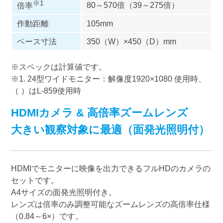
※1
80～570倍（39～275倍）
倍率
作動距離
105mm
ベース寸法
350（W）×450（D）mm
※スペックは計算値です。
※1. 24型ワイドモニター：解像度1920×1080 使用時、
（ ）はL-859使用時
HDMIカメラ & 高倍率ズームレンズ
大きい観察対象に最適（面発光照明付）
HDMIでモニターに映像を出力できるフルHDのカメラの
セットです。
A4サイズの面発光照明付き。
レンズは倍率のみ調整可能なズームレンズの高倍率仕様
（0.84～6×）です。