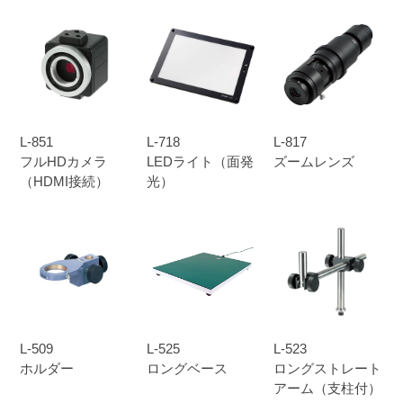
L-851
L-718
L-817
フルHDカメラ
LEDライト（面発
ズームレンズ
（HDMI接続）
光）
L-509
L-525
L-523
ホルダー
ロングベース
ロングストレート
アーム（支柱付）