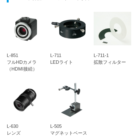
L-851
L-711
L-711-1
フルHDカメラ
LEDライト
拡散フィルター
（HDMI接続）
L-630
L-505
レンズ
マグネットベース