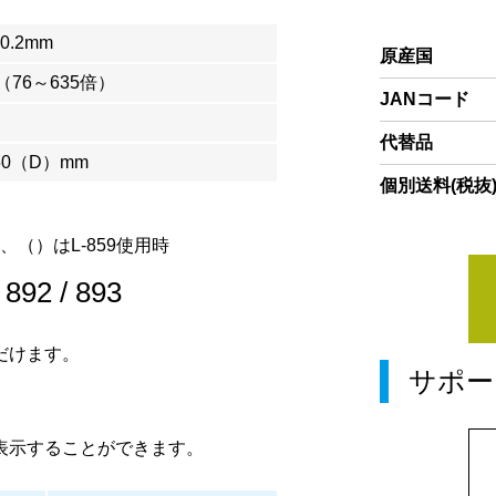
×0.2mm
原産国
倍（76～635倍）
JANコード
代替品
50（D）mm
個別送料(税抜
時、（）はL-859使用時
/
892
/
893
だけます。
サポー
表示することができます。