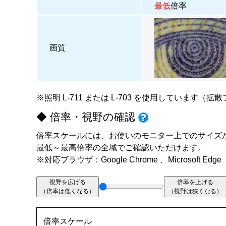
最低
倍率
画質
※照明
L-711
または
L-703
を使用しています（拡散
◆ 倍率・視野の確認
倍率スケールには、お使いのモニター上でのサイズ
最低～最高倍率の全域でご確認いただけます。
※対応ブラウザ：Google Chrome 、Microsoft Edge
視野を広げる
倍率を上げる
（倍率は低くなる）
（視野は狭くなる）
倍率スケール