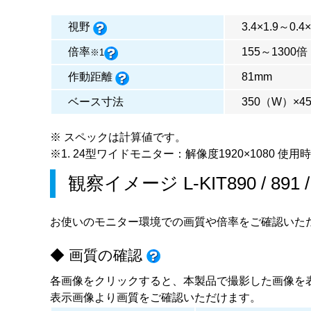
視野
3.4×1.9～0.4
倍率
155～1300
※1
作動距離
81mm
ベース寸法
350（W）×4
※ スペックは計算値です。
※1. 24型ワイドモニター：解像度1920×1080 使用
観察イメージ
L-KIT890
/
891
お使いのモニター環境での画質や倍率をご確認いた
◆ 画質の確認
各画像をクリックすると、本製品で撮影した画像を
表示画像より画質をご確認いただけます。