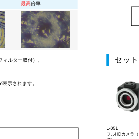
最高
倍率
セット
フィルター取付）。
が表示されます。
L-851
フルHDカメラ（