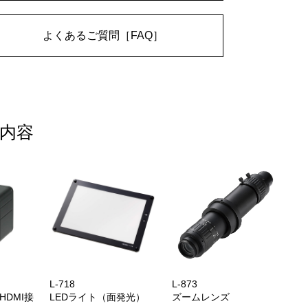
よくあるご質問［FAQ］
内容
L-718
L-873
HDMI接
LEDライト（面発光）
ズームレンズ