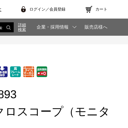
ログイン／会員登録
カート
文
詳細
企業・採用情報
販売店様へ
索
検索
893
クロスコープ（モニタ