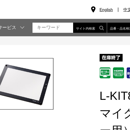
English
中
サービス
サイト内検索
品番・品名検
L-KIT
マイ