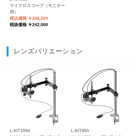
マイクロスコープ（モニター
用）
税込価格 ￥266,200
税抜価格 ￥242,000
レンズバリエーション
L-KIT1094
L-KIT950
L