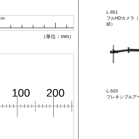
L-851
フルHDカメラ（
続）
（単位：mm）
L-503
フレキシブルア