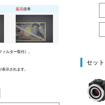
最高
倍率
フィルター取付）。
セット
が表示されます。