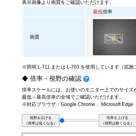
表示画像より画質をご確認いただけます。
最低
倍率
画質
※照明
L-711
または
L-703
を使用しています（拡散
◆ 倍率・視野の確認
倍率スケールには、お使いのモニター上でのサイズ
最低～最高倍率の全域でご確認いただけます。
※対応ブラウザ：Google Chrome 、Microsoft Edge
視野を広げる
倍率を上げる
（倍率は低くなる）
（視野は狭くなる）