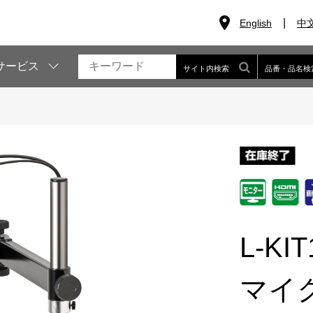
English
中
サービス
サイト内検索
品番・品名検
L-KIT
マイ