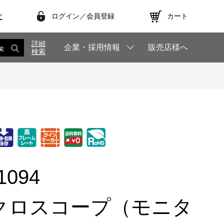
ログイン／会員登録
カート
文
詳細
企業・採用情報
販売店様へ
索
検索
1094
クロスコープ（モニタ