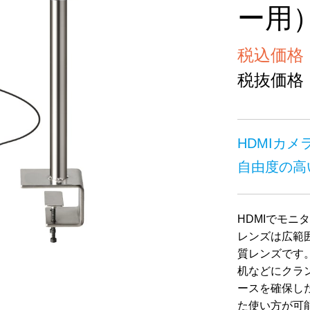
ー用
税込価格 ￥
税抜価格 ￥
HDMIカメ
自由度の高
HDMIでモ
レンズは広範
質レンズです
机などにクラ
ースを確保し
た使い方が可