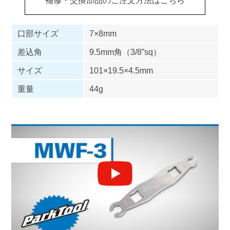
口部サイズ
7×8mm
差込角
9.5mm角（3/8”sq）
サイズ
101×19.5×4.5mm
重量
44g