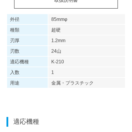
外径
85mmφ
種類
超硬
刃厚
1.2mm
刃数
24山
適応機種
K-210
入数
1
用途
金属・プラスチック
適応機種